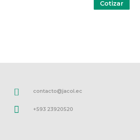
Cotizar
contacto@jacol.ec
+593 23920520