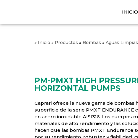
INICI
»
Inicio
»
Productos
»
Bombas
»
Aguas Limpias
PM-PMXT HIGH PRESSUR
HORIZONTAL PUMPS
Caprari ofrece la nueva gama de bombas h
superficie de la serie PMXT ENDURANCE 
en acero inoxidable AISI316. Los cuerpos m
materiales de alto rendimiento y las soluc
hacen que las bombas PMXT Endurance se
por su rendimiento, robustez y fiabilidad, ca