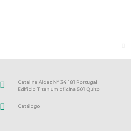
Catalina Aldaz N° 34 181 Portugal
Edificio Titanium oficina 501 Quito
Catálogo