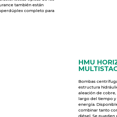
urance también están
superdúplex completo para
HMU HORI
MULTISTA
Bombas centrífugas
estructura hidrául
aleación de cobre,
largo del tiempo 
energía. Disponib
combinar tanto co
diésel. Se pueden u