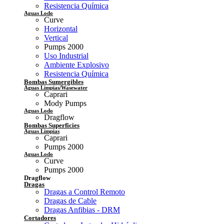
Resistencia Química
Aguas Lodo
Curve
Horizontal
Vertical
Pumps 2000
Uso Industrial
Ambiente Explosivo
Resistencia Química
Bombas Sumergibles
Aguas Limpias/Wasewater
Caprari
Mody Pumps
Aguas Lodo
Dragflow
Bombas Superficies
Aguas Limpias
Caprari
Pumps 2000
Aguas Lodo
Curve
Pumps 2000
Dragflow
Dragas
Dragas a Control Remoto
Dragas de Cable
Dragas Anfibias - DRM
Cortadores