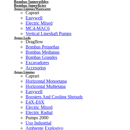
Bombas Sumergibles
Bombas Superficies
Aguas Limpias/Wasewater
Caprari
Easywell
Electric Mixed
MC4-MAC6
Vertical Lineshaft Pumps
Aguas Lodo
Dragflow
Bombas Pequeñas
Bombas Medianas
Bombas Grandes
Excavadores
Accesorios
Aguas Limpias
Caprari
Horizontal Monoetapa
Horizontal Multietapa
Easywell
Boosters And Cooling Shrouds
E4X-E6X
Electric Mixed
Electric Radial
Pumps 2000
Uso Industrial
Ambiente Explosivo